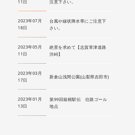
11日
注意下さい。
2023年07月
台風や線状降水帯にご注意下
18日
さい。
2023年05月
絶景を求めて【志賀草津道路
11日
渋峠】
2023年03月
新倉山浅間公園(山梨県吉田市)
17日
2023年01月
第99回箱根駅伝 往路ゴール
13日
地点