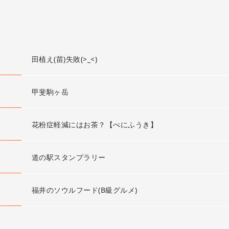
田植え(苗)失敗(>_<)
甲斐駒ヶ岳
花粉症軽減にはお茶？【べにふうき】
道の駅スタンプラリー
福井のソウルフード(B級グルメ)