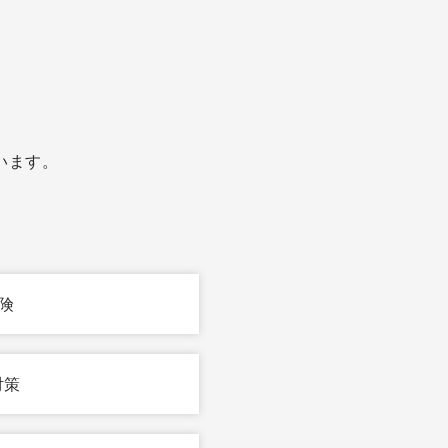
います。
険
対策