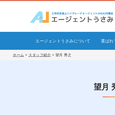
エージェントうさみについて
選ばれ
ホーム
>
スタッフ紹介
> 望月 秀之
望月 