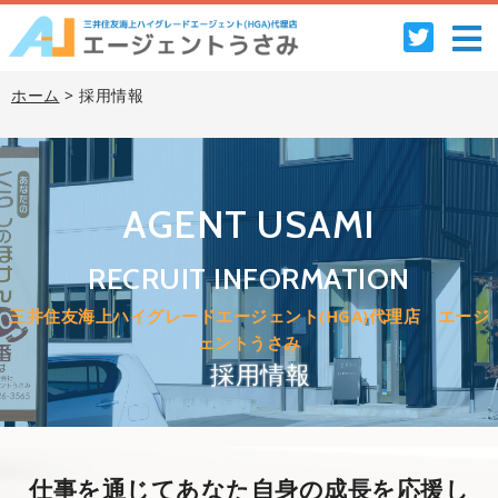
ホーム
> 採用情報
AGENT USAMI
RECRUIT INFORMATION
三井住友海上ハイグレードエージェント(HGA)代理店 エージ
ェントうさみ
採用情報
仕事を通じてあなた自身の成長を応援し