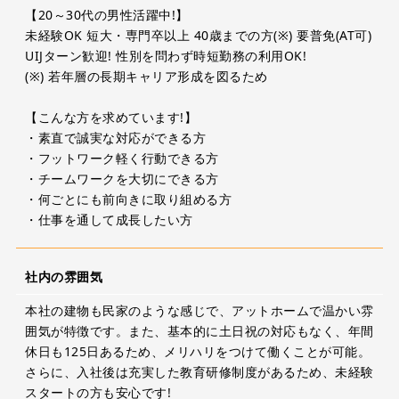
【20～30代の男性活躍中!】
未経験OK 短大・専門卒以上 40歳までの方(※) 要普免(AT可)
UIJターン歓迎! 性別を問わず時短勤務の利用OK!
(※) 若年層の長期キャリア形成を図るため
【こんな方を求めています!】
・素直で誠実な対応ができる方
・フットワーク軽く行動できる方
・チームワークを大切にできる方
・何ごとにも前向きに取り組める方
・仕事を通して成長したい方
社内の雰囲気
本社の建物も民家のような感じで、アットホームで温かい雰
囲気が特徴です。また、基本的に土日祝の対応もなく、年間
休日も125日あるため、メリハリをつけて働くことが可能。
さらに、入社後は充実した教育研修制度があるため、未経験
スタートの方も安心です!