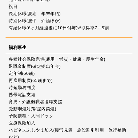
祝日
長期休暇(夏期、年末年始)
特別休暇(慶弔、介護ほか)
有給休暇(6ヶ月経過後に10日付与)※取得率7～8割
福利厚生
各種社会保険完備(雇用・労災・健康・厚生年金)
退職金制度(確定拠出年金)
定年制(60歳)
再雇用制度(65歳まで)
時短勤務制度
携帯電話支給
育児・介護離職者復職支援
受動喫煙対策(屋内禁煙)
予防接種・人間ドック
医療保険加入
ハピネスふじやま加入(慶弔見舞・施設割引利用・旅行補助
など)