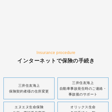
自転車利用のリスクにそなえる
事故の相手に対する賠償責任が最大3億円！示談交渉
サービス付き！
お申込みはこちら
Insurance procedure
インターネットで保険の手続き
三井住友海上
三井住友海上
自動車事故発生時のご連絡・
保険契約者様の住所変更
事故後のサポート
エヌエヌ生命保険
オリックス生命