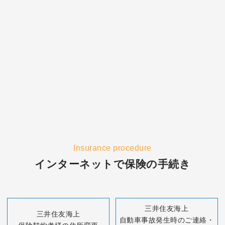
＜自転車向け保険＞
ネットde保険＠さいくる
自転車利用のリスクにそなえる
事故の相手に対する賠償責任が最大3億円！示談交渉
サービス付き！
お申込みはこちら
Insurance procedure
インターネットで保険の手続き
三井住友海上
三井住友海上
自動車事故発生時のご連絡・